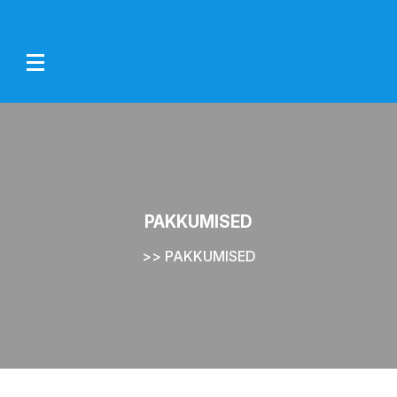
Skip
to
content
PAKKUMISED
>>
PAKKUMISED